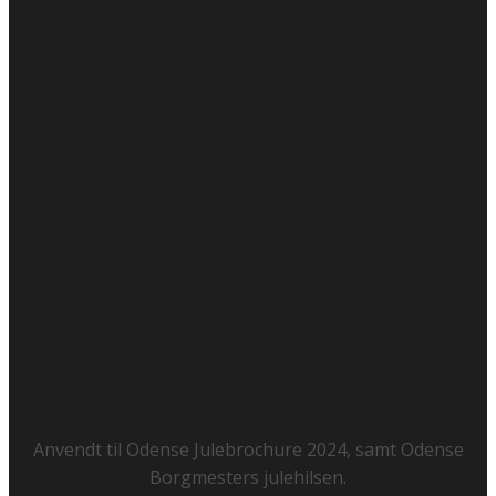
Anvendt til Odense Julebrochure 2024, samt Odense
Borgmesters julehilsen.