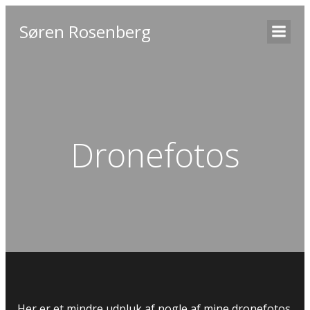
Søren Rosenberg
Dronefotos
Her er et mindre udpluk af nogle af mine dronefotos.