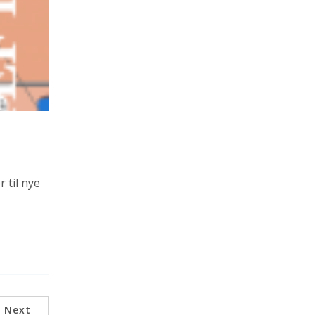
 til nye
Next